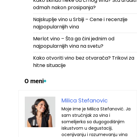
Kako skinuti fleke od crnog vina? Šta uraditi
odmah nakon prosipanja?
Najskuplje vino u Srbiji – Cene i recenzije
najpopularnijih vina
Merlot vino – Šta ga čini jednim od
najpopularnijih vina na svetu?
Kako otvoriti vino bez otvarača? Trikovi za
hitne situacije
O meni
Milica Stefanovic
Moje ime je Milica Stefanović. Ja
sam stručnjak za vina i
somelijerka sa dugogodišnjim
iskustvom u degustaciji,
ocenjivanju i razumevanju vina