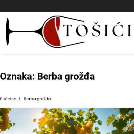
Skip
to
content
Oznaka:
Berba grožđa
Početna
Berba grožđa