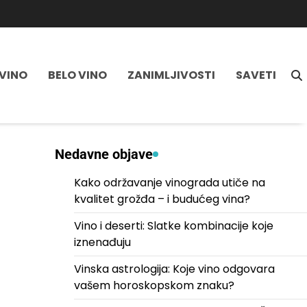
VINO
BELO VINO
ZANIMLJIVOSTI
SAVETI
Nedavne objave
Kako održavanje vinograda utiče na
kvalitet grožđa – i budućeg vina?
Vino i deserti: Slatke kombinacije koje
iznenađuju
Vinska astrologija: Koje vino odgovara
vašem horoskopskom znaku?