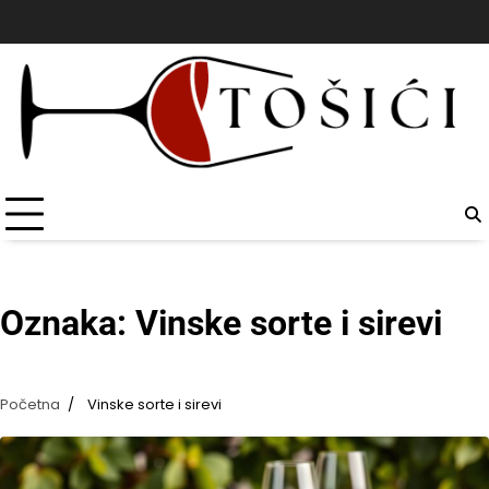
Skip
to
content
Oznaka:
Vinske sorte i sirevi
Početna
Vinske sorte i sirevi