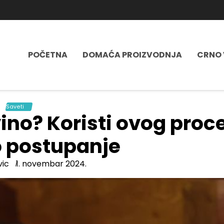
POČETNA
DOMAĆA PROIZVODNJA
CRNO 
Saveti
vino? Koristi ovog proc
o postupanje
vic
1. novembar 2024.