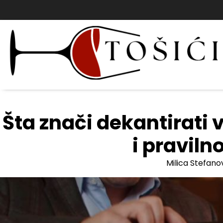
Skip
to
content
Šta znači dekantirati 
i praviln
Milica Stefano