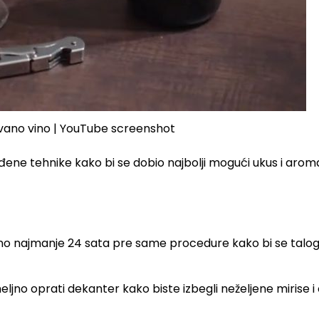
ano vino | YouTube screenshot
ene tehnike kako bi se dobio najbolji mogući ukus i aroma
o najmanje 24 sata pre same procedure kako bi se talo
jno oprati dekanter kako biste izbegli neželjene mirise i