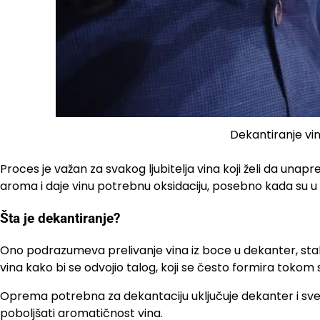
Dekantiranje vi
Proces je važan za svakog ljubitelja vina koji želi da una
aroma i daje vinu potrebnu oksidaciju, posebno kada su u p
Šta je dekantiranje?
Ono podrazumeva prelivanje vina iz boce u dekanter, stak
vina kako bi se odvojio talog, koji se često formira tokom s
Oprema potrebna za dekantaciju uključuje dekanter i svetlo
poboljšati aromatičnost vina.