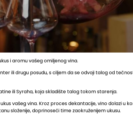
ukus i aromu vašeg omiljenog vina.
r ili drugu posudu, s ciljem da se odvoji talog od tečnosti
ine ili Syraha, koja skladište talog tokom starenja.
 ukus vašeg vina. Kroz proces dekantacije, vino dolazi u ko
u složenije, doprinoseći time zaokruženijem ukusu.