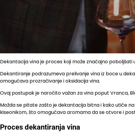
Dekantacija vina je proces koji može značajno poboljšati 
Dekantiranje podrazumeva prelivanje vina iz boce u dekante
omogućava prozračivanje i oksidacija vina.
Ovaj postupak je naročito važan za vina poput Vranca, Blat
Možda se pitate zašto je dekantacija bitna i kako utiče na
kiseonikom, što omogućava aromama da se otvore i postan
Proces dekantiranja vina