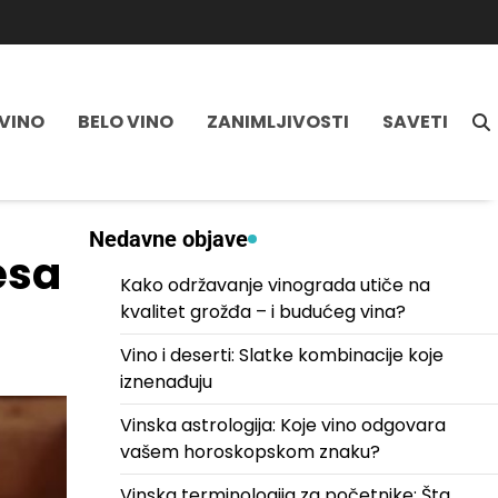
VINO
BELO VINO
ZANIMLJIVOSTI
SAVETI
Nedavne objave
esa
Kako održavanje vinograda utiče na
kvalitet grožđa – i budućeg vina?
Vino i deserti: Slatke kombinacije koje
iznenađuju
Vinska astrologija: Koje vino odgovara
vašem horoskopskom znaku?
Vinska terminologija za početnike: Šta