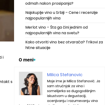
odmah nakon prosipanja?
Najskuplje vino u Srbiji – Cene i recenzije
najpopularnijih vina
Merlot vino – Šta ga čini jednim od
najpopularnijih vina na svetu?
Kako otvoriti vino bez otvarača? Trikovi za
hitne situacije
 i
O meni
Milica Stefanovic
Moje ime je Milica Stefanović. Ja
ntakt s
sam stručnjak za vina i
somelijerka sa dugogodišnjim
iskustvom u degustaciji,
ocenjivanju i razumevanju vina