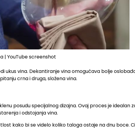
na | YouTube screenshot
predi ukus vina. Dekantiranje vina omogućava bolje oslobađ
itanju crna i druga, složena vina.
lenu posudu specijalnog dizajna. Ovaj proces je idealan z
tarenja i odstojanja vina.
st kako bi se videlo koliko taloga ostaje na dnu boce. Cil