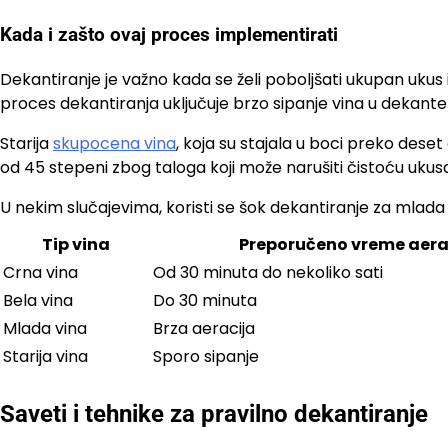
Kada i zašto ovaj proces implementirati
Dekantiranje je važno kada se želi poboljšati ukupan ukus 
proces dekantiranja uključuje brzo sipanje vina u dekante
Starija
skupocena vina
, koja su stajala u boci preko dese
od 45 stepeni zbog taloga koji može narušiti čistoću ukus
U nekim slučajevima, koristi se šok dekantiranje za mlad
Tip vina
Preporučeno vreme aera
Crna vina
Od 30 minuta do nekoliko sati
Bela vina
Do 30 minuta
Mlada vina
Brza aeracija
Starija vina
Sporo sipanje
Saveti i tehnike za pravilno dekantiranje