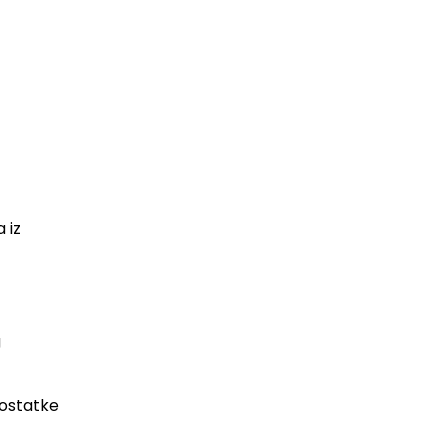
 iz
g
 ostatke