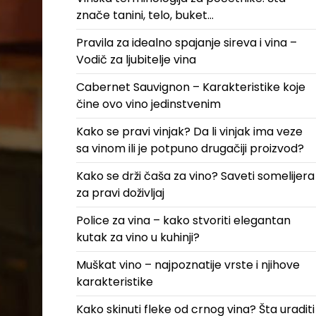
znače tanini, telo, buket…
Pravila za idealno spajanje sireva i vina –
Vodič za ljubitelje vina
Cabernet Sauvignon – Karakteristike koje
čine ovo vino jedinstvenim
Kako se pravi vinjak? Da li vinjak ima veze
sa vinom ili je potpuno drugačiji proizvod?
Kako se drži čaša za vino? Saveti somelijera
za pravi doživljaj
Police za vina – kako stvoriti elegantan
kutak za vino u kuhinji?
Muškat vino – najpoznatije vrste i njihove
karakteristike
Kako skinuti fleke od crnog vina? Šta uraditi