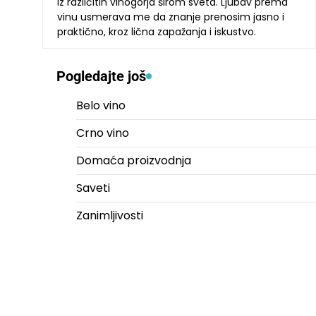
iz različitih vinogorja širom sveta. Ljubav prema
vinu usmerava me da znanje prenosim jasno i
praktično, kroz lična zapažanja i iskustvo.
Pogledajte još
Belo vino
Crno vino
Domaća proizvodnja
Saveti
Zanimljivosti