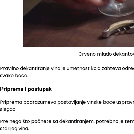
Crveno mlado dekantov
Pravilno dekantiranje vina je umetnost koja zahteva određ
svake boce.
Priprema i postupak
Priprema podrazumeva postavljanje vinske boce uspravn
slegao.
Pre nego što počnete sa dekantiranjem, potrebno je temel
starijeg vina.