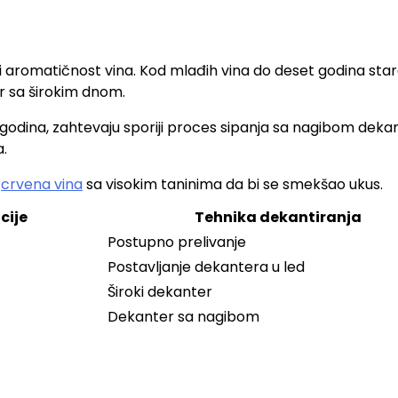
i aromatičnost vina. Kod mlađih vina do deset godina staro
r sa širokim dnom.
t godina, zahtevaju sporiji proces sipanja sa nagibom deka
a.
a
crvena vina
sa visokim taninima da bi se smekšao ukus.
cije
Tehnika dekantiranja
Postupno prelivanje
Postavljanje dekantera u led
Široki dekanter
Dekanter sa nagibom